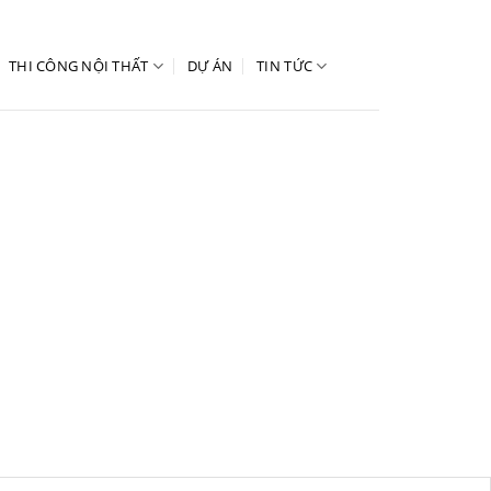
THI CÔNG NỘI THẤT
DỰ ÁN
TIN TỨC