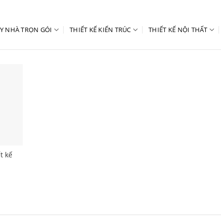
Y NHÀ TRỌN GÓI
THIẾT KẾ KIẾN TRÚC
THIẾT KẾ NỘI THẤT
t kế