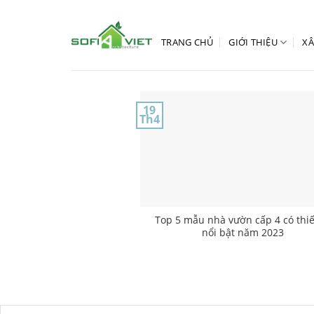
Skip
to
content
TRANG CHỦ
GIỚI THIỆU
XÂ
19
Th4
Top 5 mẫu nhà vườn cấp 4 có thiế
nổi bật năm 2023