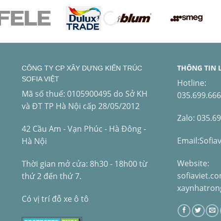
THÔNG TIN 
CÔNG TY CP XÂY DỰNG KIẾN TRÚC
SOFIA VIỆT
Hotline:
Mã số thuế: 0105900495 do Sở KH
035.699.66
và ĐT TP Hà Nội cấp 28/05/2012
Zalo: 035.6
42 Cầu Am - Vạn Phúc - Hà Đông -
Email:Sofia
Hà Nội
Website:
Thời gian mở cửa: 8h30 - 18h00 từ
sofiaviet.c
thứ 2 đến thứ 7.
xaynhatron
Có vị trí đỗ xe ô tô