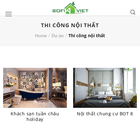
Skip
to
content
THI CÔNG NỘI THẤT
/
/
Thi công nội thất
Home
Dự án
Khách sạn tuần châu
Nội thất chung cư BOT 8
holiday