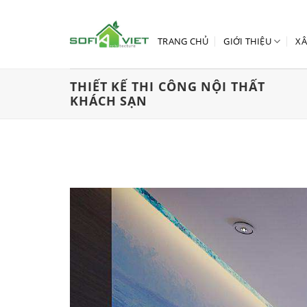
Skip
to
content
TRANG CHỦ
GIỚI THIỆU
XÂ
THIẾT KẾ THI CÔNG NỘI THẤT
KHÁCH SẠN