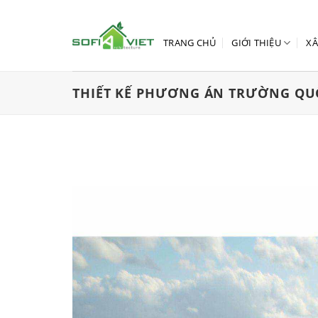
Skip
to
content
TRANG CHỦ
GIỚI THIỆU
XÂ
THIẾT KẾ PHƯƠNG ÁN TRƯỜNG QUỐ