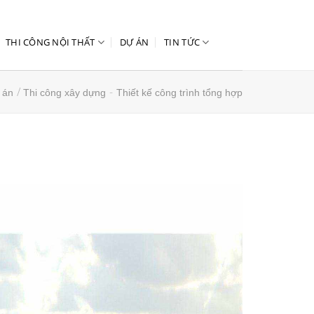
THI CÔNG NỘI THẤT
DỰ ÁN
TIN TỨC
/
-
 án
Thi công xây dựng
Thiết kế công trình tổng hợp