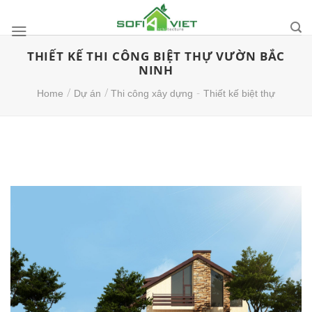
Skip
to
content
THIẾT KẾ THI CÔNG BIỆT THỰ VƯỜN BẮC
NINH
/
/
-
Home
Dự án
Thi công xây dựng
Thiết kế biệt thự