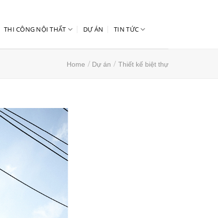
THI CÔNG NỘI THẤT
DỰ ÁN
TIN TỨC
/
/
Home
Dự án
Thiết kế biệt thự