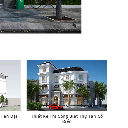
Thiết Kế Thi Công Biệt Thự Tân Cổ
Thiế
 Hiện Đại
Điển