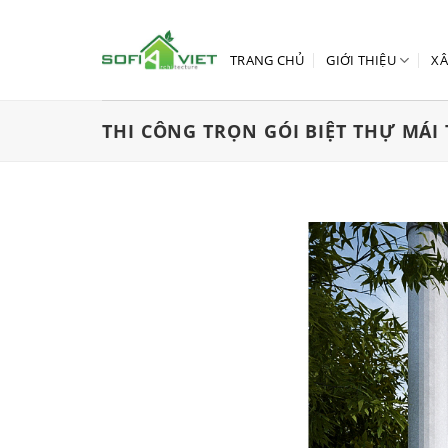
Skip
to
content
TRANG CHỦ
GIỚI THIỆU
XÂ
THI CÔNG TRỌN GÓI BIỆT THỰ MÁI 