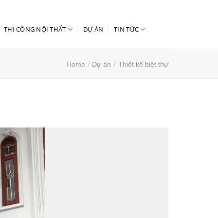
THI CÔNG NỘI THẤT
DỰ ÁN
TIN TỨC
/
/
Home
Dự án
Thiết kế biệt thự