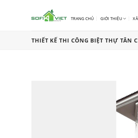
Skip
to
content
TRANG CHỦ
GIỚI THIỆU
XÂ
THIẾT KẾ THI CÔNG BIỆT THỰ TÂN C