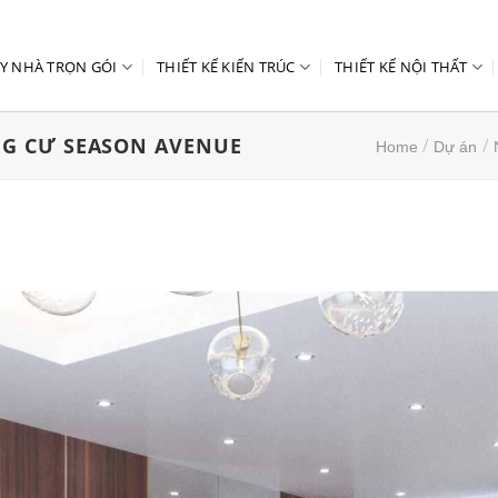
Y NHÀ TRỌN GÓI
THIẾT KẾ KIẾN TRÚC
THIẾT KẾ NỘI THẤT
NG CƯ SEASON AVENUE
/
/
Home
Dự án