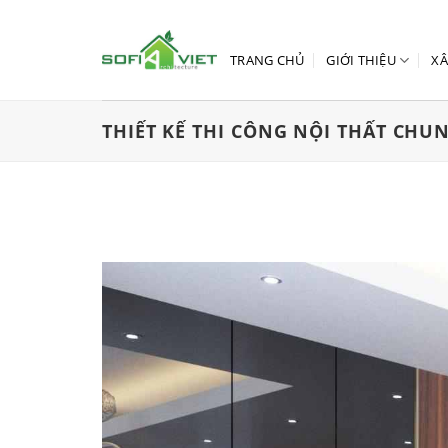
Skip
to
content
TRANG CHỦ
GIỚI THIỆU
XÂ
THIẾT KẾ THI CÔNG NỘI THẤT CHU