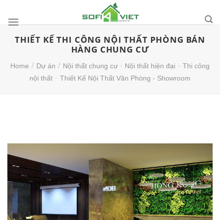
Skip
to
content
THIẾT KẾ THI CÔNG NỘI THẤT PHÒNG BÁN
HÀNG CHUNG CƯ
/
/
-
-
Home
Dự án
Nội thất chung cư
Nội thất hiện đại
Thi công
-
nội thất
Thiết Kế Nội Thất Văn Phòng - Showroom