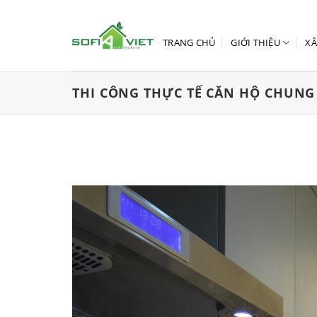
Skip
to
content
TRANG CHỦ
GIỚI THIỆU
XÂ
THI CÔNG THỰC TẾ CĂN HỘ CHUNG 