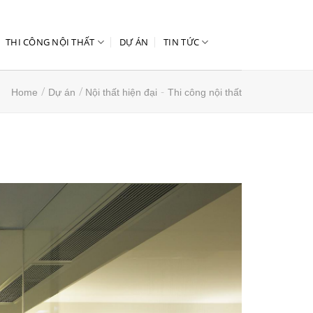
THI CÔNG NỘI THẤT
DỰ ÁN
TIN TỨC
/
/
-
Home
Dự án
Nội thất hiện đại
Thi công nội thất