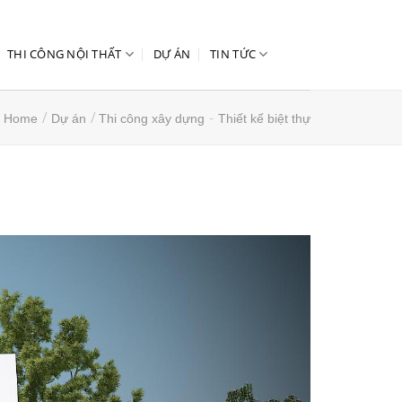
THI CÔNG NỘI THẤT
DỰ ÁN
TIN TỨC
/
/
-
Home
Dự án
Thi công xây dựng
Thiết kế biệt thự