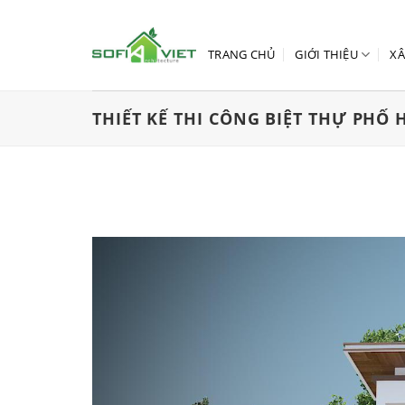
Skip
to
content
TRANG CHỦ
GIỚI THIỆU
XÂ
THIẾT KẾ THI CÔNG BIỆT THỰ PHỐ 