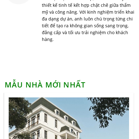
thiết kế tinh tế kết hợp chặt chẽ giữa thẩm
Phong cách minimalism và những điều nhất định
mỹ và công năng. Với kinh nghiệm triển khai
phải biết
đa dạng dự án, anh luôn chú trọng từng chi
Báo giá xây nhà trọn gói tại Hà Nội bao nhiêu?
tiết để tạo ra không gian sống sang trọng,
đẳng cấp và tối ưu trải nghiệm cho khách
Những điều cần biết về gỗ MDF chống ẩm
hàng.
Chung cư Vinhomes Smart City – đại đô thị thông
minh đầu tiên tại Việt Nam
Cải tạo nhà và những điều cần biết
Tư vấn sửa chữa nhà tiết kiệm chi phí
MẪU NHÀ MỚI NHẤT