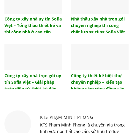
chuộng đầu tư
Hướng nhà tuổi 1986 – Dịch vụ thiết kế nội thất
phong thủy Sofia Việt
Công ty xây nhà uy tín Sofia
Nhà thầu xây nhà trọn gói
Việt – Tổng thầu thiết kế và
chuyên nghiệp thi công
Mẫu thiết kế nội thất phòng ngủ đẹp hiện đại 2021
thi công nhà ở cao cấp
chất lượng cùng Sofia Việt
Hướng nhà tuổi 1986, hướng nhà sinh tài lộc cho
gia chủ
Những mẫu cửa sắt 4 cánh đẹp hiện đại giá rẻ
2022
Tổng hợp mẫu cửa gỗ đẹp 4 cánh hiện đại sang
trọng
Công ty xây nhà trọn gói uy
Công ty thiết kế biệt thự
tín Sofia Việt – Giải pháp
chuyên nghiệp – Kiến tạo
Tham khảo một số giải pháp thiết kế đèn phòng
khách ấn tượng
toàn diện từ thiết kế đến
không gian sống đẳng cấp
bàn giao
cùng Sofia Việt
Tác dụng của nhà chống lũ là gì? Hiệu quả mang
lại từ nhà chống lũ
Vì sao nên sử dụng bàn học thông minh cho bé?
KTS PHẠM MINH PHONG
Top 10 xu hướng nội thất thông minh đón đầu trào
KTS Phạm Minh Phong là chuyên gia trong
lưu năm 2022
lĩnh vực nội thất cao cấp, sở hữu tư duy