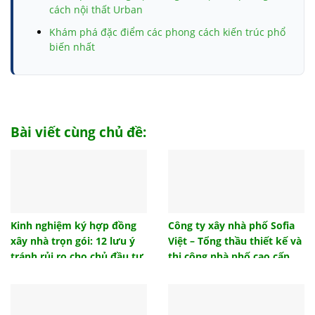
cách nội thất Urban
Khám phá đặc điểm các phong cách kiến trúc phổ
biến nhất
Móng băng và những thông tin chi tiết có liên quan
bạn nhất định cần biết
Tham khảo biện pháp thi công đài móng đúng tiêu
chuẩn
Bài viết cùng chủ đề:
Top 10 đồ trang trí phòng ngủ cho không gian của
bạn
Trần giả là gì? Có nên làm trần giả hay không?
Cách tính hướng giường ngủ khi thi công xây dựng
chuẩn phong thủy
Kinh nghiệm ký hợp đồng
Công ty xây nhà phố Sofia
xây nhà trọn gói: 12 lưu ý
Việt – Tổng thầu thiết kế và
Lựa chọn mẫu vách ngăn nhà vệ sinh nào phù hợp
công trình của bạn?
tránh rủi ro cho chủ đầu tư
thi công nhà phố cao cấp,
uy tín
Ngói lưu ly là gì? Ngói lưu ly có những loại nào?
Gạch tàu lát sàn và những ưu điểm được ưa