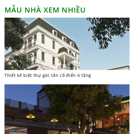
MẪU NHÀ XEM NHIỀU
Thiết kế biệt thự góc tân cổ điển 6 tầng