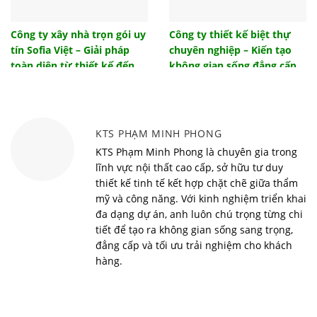
Tổng hợp mẫu cửa gỗ đẹp 4 cánh hiện đại sang
trọng
Công ty xây nhà trọn gói uy
Công ty thiết kế biệt thự
tín Sofia Việt – Giải pháp
chuyên nghiệp – Kiến tạo
Tham khảo một số giải pháp thiết kế đèn phòng
khách ấn tượng
toàn diện từ thiết kế đến
không gian sống đẳng cấp
bàn giao
cùng Sofia Việt
Tác dụng của nhà chống lũ là gì? Hiệu quả mang
lại từ nhà chống lũ
Vì sao nên sử dụng bàn học thông minh cho bé?
KTS PHẠM MINH PHONG
Top 10 xu hướng nội thất thông minh đón đầu trào
KTS Phạm Minh Phong là chuyên gia trong
lưu năm 2022
lĩnh vực nội thất cao cấp, sở hữu tư duy
thiết kế tinh tế kết hợp chặt chẽ giữa thẩm
Phong cách minimalism và những điều nhất định
mỹ và công năng. Với kinh nghiệm triển khai
phải biết
đa dạng dự án, anh luôn chú trọng từng chi
Những mẫu thiết kế nội thất chung cư mới nhất
tiết để tạo ra không gian sống sang trọng,
được ưa chuộng 2023
đẳng cấp và tối ưu trải nghiệm cho khách
Giằng tường là gì? Chức năng của giằng tường? Yêu
hàng.
cầu kỹ thuật đối với giằng tường
Bật mí giải pháp hữu ích đối với nhu cầu nhà lấy
sáng