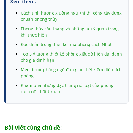
Xem thêm:
Cách tính hướng giường ngủ khi thi công xây dựng
chuẩn phong thủy
Phong thủy cầu thang và những lưu ý quan trọng
khi thực hiện
Đặc điểm trong thiết kế nhà phong cách Nhật
Top 5 ý tưởng thiết kế phòng giặt đồ hiện đại dành
cho gia đình bạn
Mẹo decor phòng ngủ đơn giản, tiết kiệm diện tích
phòng
Khám phá những đặc trưng nổi bật của phong
cách nội thất Urban
Khám phá đặc điểm các phong cách kiến trúc phổ
biến nhất
Móng băng và những thông tin chi tiết có liên quan
bạn nhất định cần biết
Bài viết cùng chủ đề:
Tham khảo biện pháp thi công đài móng đúng tiêu