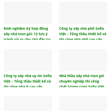
chuẩn
Top 10 đồ trang trí phòng ngủ cho không gian của
bạn
Trần giả là gì? Có nên làm trần giả hay không?
Kinh nghiệm ký hợp đồng
Công ty xây nhà phố Sofia
xây nhà trọn gói: 12 lưu ý
Việt – Tổng thầu thiết kế và
Lựa chọn mẫu vách ngăn nhà vệ sinh nào phù hợp
công trình của bạn?
tránh rủi ro cho chủ đầu tư
thi công nhà phố cao cấp,
uy tín
Ngói lưu ly là gì? Ngói lưu ly có những loại nào?
Gạch tàu lát sàn và những ưu điểm được ưa
chuộng đầu tư
Hướng nhà tuổi 1986 – Dịch vụ thiết kế nội thất
phong thủy Sofia Việt
Công ty xây nhà uy tín Sofia
Nhà thầu xây nhà trọn gói
Việt – Tổng thầu thiết kế và
chuyên nghiệp thi công
Mẫu thiết kế nội thất phòng ngủ đẹp hiện đại 2021
thi công nhà ở cao cấp
chất lượng cùng Sofia Việt
Hướng nhà tuổi 1986, hướng nhà sinh tài lộc cho
gia chủ
Những mẫu cửa sắt 4 cánh đẹp hiện đại giá rẻ
2022