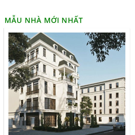
Căn hộ studio là gì? Ưu nhược điểm căn hộ studio
MẪU NHÀ MỚI NHẤT