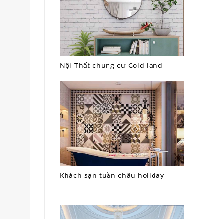
Nội Thất chung cư Gold land
Khách sạn tuần châu holiday