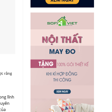
ợc rằng
ong lĩnh
chuyên
 của