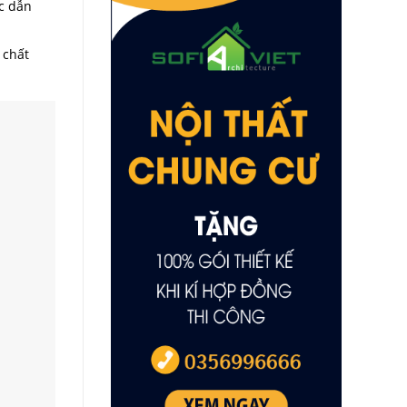
c dẫn
 chất