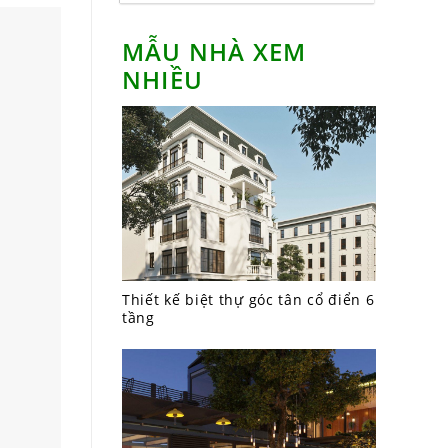
MẪU NHÀ XEM
NHIỀU
Thiết kế biệt thự góc tân cổ điển 6
tầng