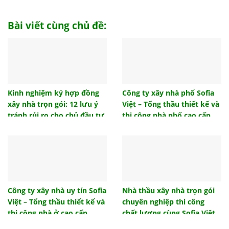
Tham khảo biện pháp thi công đài móng đúng tiêu
chuẩn
Bài viết cùng chủ đề:
Top 10 đồ trang trí phòng ngủ cho không gian của
bạn
Trần giả là gì? Có nên làm trần giả hay không?
Cách tính hướng giường ngủ khi thi công xây dựng
chuẩn phong thủy
Kinh nghiệm ký hợp đồng
Công ty xây nhà phố Sofia
xây nhà trọn gói: 12 lưu ý
Việt – Tổng thầu thiết kế và
Lựa chọn mẫu vách ngăn nhà vệ sinh nào phù hợp
công trình của bạn?
tránh rủi ro cho chủ đầu tư
thi công nhà phố cao cấp,
uy tín
Ngói lưu ly là gì? Ngói lưu ly có những loại nào?
Gạch tàu lát sàn và những ưu điểm được ưa
chuộng đầu tư
Hướng nhà tuổi 1986 – Dịch vụ thiết kế nội thất
phong thủy Sofia Việt
Công ty xây nhà uy tín Sofia
Nhà thầu xây nhà trọn gói
Việt – Tổng thầu thiết kế và
chuyên nghiệp thi công
Mẫu thiết kế nội thất phòng ngủ đẹp hiện đại 2021
thi công nhà ở cao cấp
chất lượng cùng Sofia Việt
Hướng nhà tuổi 1986, hướng nhà sinh tài lộc cho