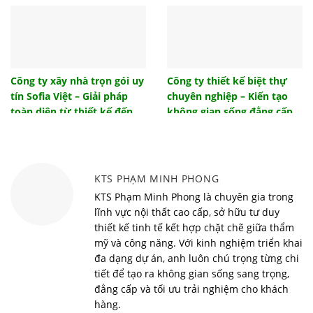
gia chủ
Những mẫu cửa sắt 4 cánh đẹp hiện đại giá rẻ
2022
Tổng hợp mẫu cửa gỗ đẹp 4 cánh hiện đại sang
trọng
Công ty xây nhà trọn gói uy
Công ty thiết kế biệt thự
tín Sofia Việt – Giải pháp
chuyên nghiệp – Kiến tạo
Tham khảo một số giải pháp thiết kế đèn phòng
khách ấn tượng
toàn diện từ thiết kế đến
không gian sống đẳng cấp
bàn giao
cùng Sofia Việt
Tác dụng của nhà chống lũ là gì? Hiệu quả mang
lại từ nhà chống lũ
Vì sao nên sử dụng bàn học thông minh cho bé?
KTS PHẠM MINH PHONG
Top 10 xu hướng nội thất thông minh đón đầu trào
KTS Phạm Minh Phong là chuyên gia trong
lưu năm 2022
lĩnh vực nội thất cao cấp, sở hữu tư duy
thiết kế tinh tế kết hợp chặt chẽ giữa thẩm
Phong cách minimalism và những điều nhất định
mỹ và công năng. Với kinh nghiệm triển khai
phải biết
đa dạng dự án, anh luôn chú trọng từng chi
Những lưu ý để sở hữu thiết kế nội thất căn hộ
tiết để tạo ra không gian sống sang trọng,
chung cư Vinhomes D’Capitale đẹp đúng chất
đẳng cấp và tối ưu trải nghiệm cho khách
Tự Xây Hay Thuê Trọn Gói Xây Nhà? Soi Kỹ 5 Tiêu
hàng.