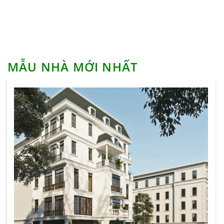
Chí Ra Quyết Định
Tham khảo những mẫu nhà tắm có bồn tắm độc
đáo
Những sai lầm nghiêm trọng cần tránh khi chọn
bàn học cho bé
MẪU NHÀ MỚI NHẤT
Gia chủ tuổi quý hợi có nên xây nhà năm 2021
không