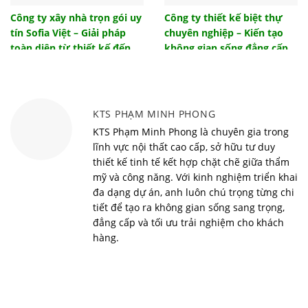
trọng
Công ty xây nhà trọn gói uy
Công ty thiết kế biệt thự
tín Sofia Việt – Giải pháp
chuyên nghiệp – Kiến tạo
Tham khảo một số giải pháp thiết kế đèn phòng
khách ấn tượng
toàn diện từ thiết kế đến
không gian sống đẳng cấp
bàn giao
cùng Sofia Việt
Tác dụng của nhà chống lũ là gì? Hiệu quả mang
lại từ nhà chống lũ
Vì sao nên sử dụng bàn học thông minh cho bé?
KTS PHẠM MINH PHONG
Top 10 xu hướng nội thất thông minh đón đầu trào
KTS Phạm Minh Phong là chuyên gia trong
lưu năm 2022
lĩnh vực nội thất cao cấp, sở hữu tư duy
thiết kế tinh tế kết hợp chặt chẽ giữa thẩm
Phong cách minimalism và những điều nhất định
mỹ và công năng. Với kinh nghiệm triển khai
phải biết
đa dạng dự án, anh luôn chú trọng từng chi
Tổng hợp mẫu thiết kế nội thất văn phòng đẹp
tiết để tạo ra không gian sống sang trọng,
nhất năm 2022
đẳng cấp và tối ưu trải nghiệm cho khách
Những lưu ý quan trọng về phong thủy hành lang
hàng.
trong nhà
Những lưu ý khi thiết kế nội thất căn hộ chung cư
Vinhomes Symphony theo phong cách đơn giản,
hiện đại