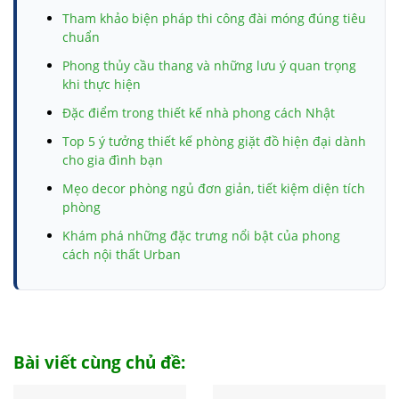
Tham khảo biện pháp thi công đài móng đúng tiêu
chuẩn
Phong thủy cầu thang và những lưu ý quan trọng
khi thực hiện
Đặc điểm trong thiết kế nhà phong cách Nhật
Top 5 ý tưởng thiết kế phòng giặt đồ hiện đại dành
cho gia đình bạn
Mẹo decor phòng ngủ đơn giản, tiết kiệm diện tích
phòng
Khám phá những đặc trưng nổi bật của phong
cách nội thất Urban
Khám phá đặc điểm các phong cách kiến trúc phổ
biến nhất
Móng băng và những thông tin chi tiết có liên quan
bạn nhất định cần biết
Bài viết cùng chủ đề:
Top 10 đồ trang trí phòng ngủ cho không gian của
bạn