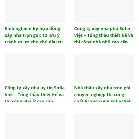
Trần giả là gì? Có nên làm trần giả hay không?
Cách tính hướng giường ngủ khi thi công xây dựng
chuẩn phong thủy
Kinh nghiệm ký hợp đồng
Công ty xây nhà phố Sofia
xây nhà trọn gói: 12 lưu ý
Việt – Tổng thầu thiết kế và
Lựa chọn mẫu vách ngăn nhà vệ sinh nào phù hợp
công trình của bạn?
tránh rủi ro cho chủ đầu tư
thi công nhà phố cao cấp,
uy tín
Ngói lưu ly là gì? Ngói lưu ly có những loại nào?
Gạch tàu lát sàn và những ưu điểm được ưa
chuộng đầu tư
Hướng nhà tuổi 1986 – Dịch vụ thiết kế nội thất
phong thủy Sofia Việt
Công ty xây nhà uy tín Sofia
Nhà thầu xây nhà trọn gói
Việt – Tổng thầu thiết kế và
chuyên nghiệp thi công
Mẫu thiết kế nội thất phòng ngủ đẹp hiện đại 2021
thi công nhà ở cao cấp
chất lượng cùng Sofia Việt
Hướng nhà tuổi 1986, hướng nhà sinh tài lộc cho
gia chủ
Những mẫu cửa sắt 4 cánh đẹp hiện đại giá rẻ
2022
Tổng hợp mẫu cửa gỗ đẹp 4 cánh hiện đại sang