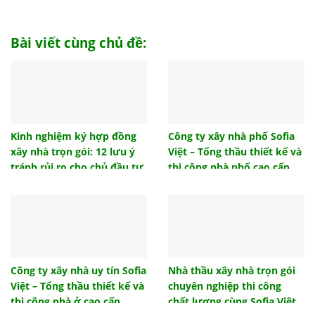
Tham khảo biện pháp thi công đài móng đúng tiêu
chuẩn
Bài viết cùng chủ đề:
Top 10 đồ trang trí phòng ngủ cho không gian của
bạn
Trần giả là gì? Có nên làm trần giả hay không?
Cách tính hướng giường ngủ khi thi công xây dựng
chuẩn phong thủy
Kinh nghiệm ký hợp đồng
Công ty xây nhà phố Sofia
xây nhà trọn gói: 12 lưu ý
Việt – Tổng thầu thiết kế và
Lựa chọn mẫu vách ngăn nhà vệ sinh nào phù hợp
công trình của bạn?
tránh rủi ro cho chủ đầu tư
thi công nhà phố cao cấp,
uy tín
Ngói lưu ly là gì? Ngói lưu ly có những loại nào?
Gạch tàu lát sàn và những ưu điểm được ưa
chuộng đầu tư
Hướng nhà tuổi 1986 – Dịch vụ thiết kế nội thất
phong thủy Sofia Việt
Công ty xây nhà uy tín Sofia
Nhà thầu xây nhà trọn gói
Việt – Tổng thầu thiết kế và
chuyên nghiệp thi công
Mẫu thiết kế nội thất phòng ngủ đẹp hiện đại 2021
thi công nhà ở cao cấp
chất lượng cùng Sofia Việt
Hướng nhà tuổi 1986, hướng nhà sinh tài lộc cho