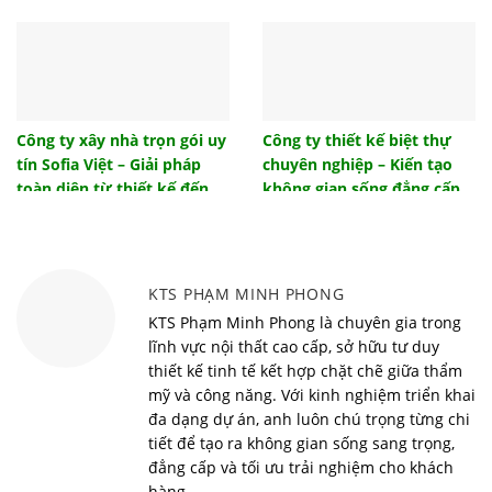
gia chủ
Những mẫu cửa sắt 4 cánh đẹp hiện đại giá rẻ
2022
Tổng hợp mẫu cửa gỗ đẹp 4 cánh hiện đại sang
trọng
Công ty xây nhà trọn gói uy
Công ty thiết kế biệt thự
tín Sofia Việt – Giải pháp
chuyên nghiệp – Kiến tạo
Tham khảo một số giải pháp thiết kế đèn phòng
khách ấn tượng
toàn diện từ thiết kế đến
không gian sống đẳng cấp
bàn giao
cùng Sofia Việt
Tác dụng của nhà chống lũ là gì? Hiệu quả mang
lại từ nhà chống lũ
Vì sao nên sử dụng bàn học thông minh cho bé?
KTS PHẠM MINH PHONG
Top 10 xu hướng nội thất thông minh đón đầu trào
KTS Phạm Minh Phong là chuyên gia trong
lưu năm 2022
lĩnh vực nội thất cao cấp, sở hữu tư duy
thiết kế tinh tế kết hợp chặt chẽ giữa thẩm
Phong cách minimalism và những điều nhất định
mỹ và công năng. Với kinh nghiệm triển khai
phải biết
đa dạng dự án, anh luôn chú trọng từng chi
Một số lưu ý để thiết kế gara ô tô ngoài trời hiệu
tiết để tạo ra không gian sống sang trọng,
quả
đẳng cấp và tối ưu trải nghiệm cho khách
Top 10 mẫu nhà phố 5m phong cách mới lạ
hàng.