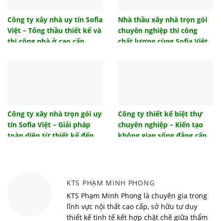
Hướng nhà tuổi 1986 – Dịch vụ thiết kế nội thất
phong thủy Sofia Việt
Công ty xây nhà uy tín Sofia
Nhà thầu xây nhà trọn gói
Việt – Tổng thầu thiết kế và
chuyên nghiệp thi công
Mẫu thiết kế nội thất phòng ngủ đẹp hiện đại 2021
thi công nhà ở cao cấp
chất lượng cùng Sofia Việt
Hướng nhà tuổi 1986, hướng nhà sinh tài lộc cho
gia chủ
Những mẫu cửa sắt 4 cánh đẹp hiện đại giá rẻ
2022
Tổng hợp mẫu cửa gỗ đẹp 4 cánh hiện đại sang
trọng
Công ty xây nhà trọn gói uy
Công ty thiết kế biệt thự
tín Sofia Việt – Giải pháp
chuyên nghiệp – Kiến tạo
Tham khảo một số giải pháp thiết kế đèn phòng
khách ấn tượng
toàn diện từ thiết kế đến
không gian sống đẳng cấp
bàn giao
cùng Sofia Việt
Tác dụng của nhà chống lũ là gì? Hiệu quả mang
lại từ nhà chống lũ
Vì sao nên sử dụng bàn học thông minh cho bé?
KTS PHẠM MINH PHONG
Top 10 xu hướng nội thất thông minh đón đầu trào
KTS Phạm Minh Phong là chuyên gia trong
lưu năm 2022
lĩnh vực nội thất cao cấp, sở hữu tư duy
thiết kế tinh tế kết hợp chặt chẽ giữa thẩm
Phong cách minimalism và những điều nhất định