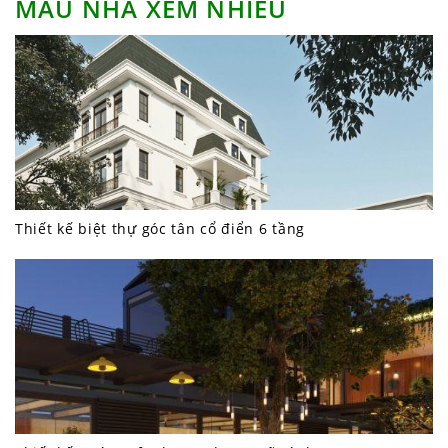
MẪU NHÀ XEM NHIỀU
Thiết kế biệt thự góc tân cổ điển 6 tầng