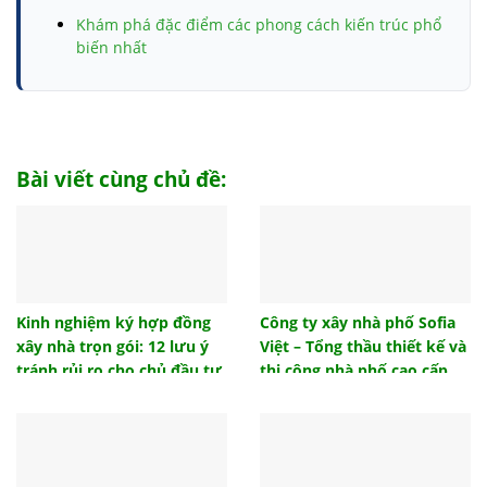
Khám phá đặc điểm các phong cách kiến trúc phổ
biến nhất
Móng băng và những thông tin chi tiết có liên quan
bạn nhất định cần biết
Tham khảo biện pháp thi công đài móng đúng tiêu
chuẩn
Bài viết cùng chủ đề:
Top 10 đồ trang trí phòng ngủ cho không gian của
bạn
Trần giả là gì? Có nên làm trần giả hay không?
Cách tính hướng giường ngủ khi thi công xây dựng
chuẩn phong thủy
Kinh nghiệm ký hợp đồng
Công ty xây nhà phố Sofia
xây nhà trọn gói: 12 lưu ý
Việt – Tổng thầu thiết kế và
Lựa chọn mẫu vách ngăn nhà vệ sinh nào phù hợp
công trình của bạn?
tránh rủi ro cho chủ đầu tư
thi công nhà phố cao cấp,
uy tín
Ngói lưu ly là gì? Ngói lưu ly có những loại nào?
Gạch tàu lát sàn và những ưu điểm được ưa
chuộng đầu tư