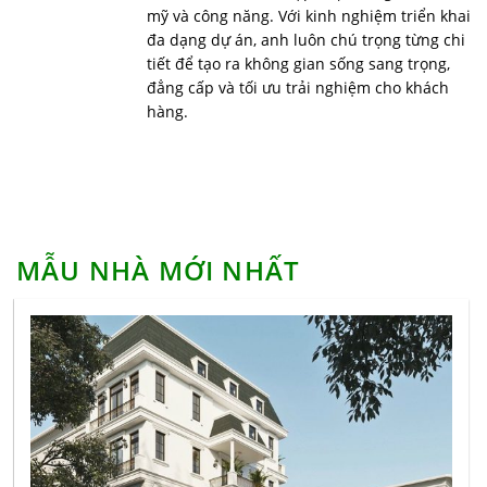
mỹ và công năng. Với kinh nghiệm triển khai
phải biết
đa dạng dự án, anh luôn chú trọng từng chi
Những lưu ý khi thiết kế nội thất căn hộ chung cư
tiết để tạo ra không gian sống sang trọng,
Vinhomes Symphony theo phong cách đơn giản,
đẳng cấp và tối ưu trải nghiệm cho khách
hiện đại
hàng.
Những thông tin về sửa nhà trọn gói giá rẻ bạn
không thể bỏ lỡ
Một số lưu ý thiết kế nội thất chung cư hoàn mỹ
nhất
Cách tìm kiếm đơn vị sửa chữa nhà giá rẻ tại Hà
MẪU NHÀ MỚI NHẤT
Nội uy tín
Tham khảo yếu tố phong thủy cho tuổi 1977 làm
nhà năm 2021