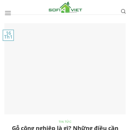
Skip
to
content
16
Th1
TIN TỨC
Gỗ công nghiệp là gì? Những điều cần