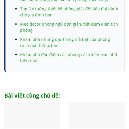
Top 5 ý tưởng thiết kế phòng giặt đồ hiện đại dành
cho gia đình bạn
Mẹo decor phòng ngủ đơn giản, tiết kiệm diện tích
phòng
Khám phá những đặc trưng nổi bật của phong
cách nội thất Urban
Khám phá đặc điểm các phong cách kiến trúc phổ
biến nhất
Móng băng và những thông tin chi tiết có liên quan
bạn nhất định cần biết
Tham khảo biện pháp thi công đài móng đúng tiêu
chuẩn
Bài viết cùng chủ đề:
Top 10 đồ trang trí phòng ngủ cho không gian của
bạn
Trần giả là gì? Có nên làm trần giả hay không?
Cách tính hướng giường ngủ khi thi công xây dựng