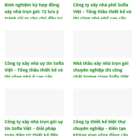
chuẩn phong thủy
Kinh nghiệm ký hợp đồng
Công ty xây nhà phố Sofia
xây nhà trọn gói: 12 lưu ý
Việt – Tổng thầu thiết kế và
Lựa chọn mẫu vách ngăn nhà vệ sinh nào phù hợp
công trình của bạn?
tránh rủi ro cho chủ đầu tư
thi công nhà phố cao cấp,
uy tín
Ngói lưu ly là gì? Ngói lưu ly có những loại nào?
Gạch tàu lát sàn và những ưu điểm được ưa
chuộng đầu tư
Hướng nhà tuổi 1986 – Dịch vụ thiết kế nội thất
phong thủy Sofia Việt
Công ty xây nhà uy tín Sofia
Nhà thầu xây nhà trọn gói
Việt – Tổng thầu thiết kế và
chuyên nghiệp thi công
Mẫu thiết kế nội thất phòng ngủ đẹp hiện đại 2021
thi công nhà ở cao cấp
chất lượng cùng Sofia Việt
Hướng nhà tuổi 1986, hướng nhà sinh tài lộc cho
gia chủ
Những mẫu cửa sắt 4 cánh đẹp hiện đại giá rẻ
2022
Tổng hợp mẫu cửa gỗ đẹp 4 cánh hiện đại sang
trọng
Công ty xây nhà trọn gói uy
Công ty thiết kế biệt thự
tín Sofia Việt – Giải pháp
chuyên nghiệp – Kiến tạo
Tham khảo một số giải pháp thiết kế đèn phòng
khách ấn tượng
toàn diện từ thiết kế đến
không gian sống đẳng cấp