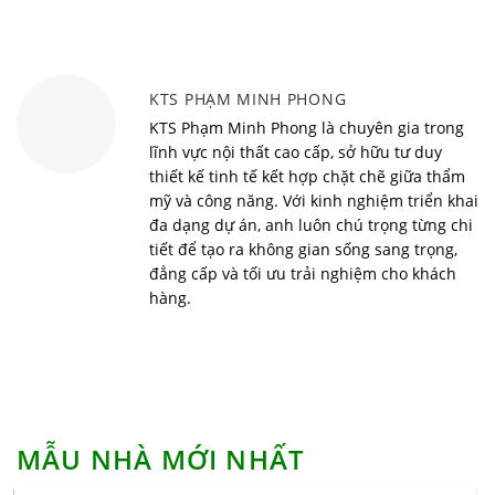
bàn giao
cùng Sofia Việt
Tác dụng của nhà chống lũ là gì? Hiệu quả mang
lại từ nhà chống lũ
Vì sao nên sử dụng bàn học thông minh cho bé?
KTS PHẠM MINH PHONG
Top 10 xu hướng nội thất thông minh đón đầu trào
KTS Phạm Minh Phong là chuyên gia trong
lưu năm 2022
lĩnh vực nội thất cao cấp, sở hữu tư duy
thiết kế tinh tế kết hợp chặt chẽ giữa thẩm
Phong cách minimalism và những điều nhất định
mỹ và công năng. Với kinh nghiệm triển khai
phải biết
đa dạng dự án, anh luôn chú trọng từng chi
Những nguyên tắc thiết kế phòng ngủ lý tưởng và
tiết để tạo ra không gian sống sang trọng,
phong cách
đẳng cấp và tối ưu trải nghiệm cho khách
10 mẫu nội thất thông minh sang trọng, tiết kiệm
hàng.
Kinh nghiệm xây nhà giá rẻ, chất lượng không phải
ai cũng biết
Những bí kíp sửa chữa, cải tạo nhà ở khiến không
gian thêm rộng rãi và thoáng đãng
Tuổi Tân Mão hợp hướng nào để rước tài lộc vào
MẪU NHÀ MỚI NHẤT
nhà?