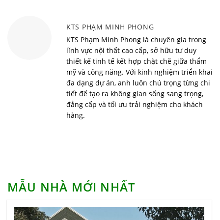
lại từ nhà chống lũ
Vì sao nên sử dụng bàn học thông minh cho bé?
KTS PHẠM MINH PHONG
Top 10 xu hướng nội thất thông minh đón đầu trào
KTS Phạm Minh Phong là chuyên gia trong
lưu năm 2022
lĩnh vực nội thất cao cấp, sở hữu tư duy
thiết kế tinh tế kết hợp chặt chẽ giữa thẩm
Phong cách minimalism và những điều nhất định
mỹ và công năng. Với kinh nghiệm triển khai
phải biết
đa dạng dự án, anh luôn chú trọng từng chi
Sofia Việt gợi ý thiết kế nội thất chung cư Vinhomes
tiết để tạo ra không gian sống sang trọng,
Gardenia tiết kiệm chi phí và thời gian
đẳng cấp và tối ưu trải nghiệm cho khách
Sol Forest Ecopark có gì khiến bao người phải mơ
hàng.
ước
Thi công nội thất gỗ tự nhiên hay công nghiệp để
vừa rẻ vừa đẹp
Kinh nghiệm xây nhà giá rẻ, chất lượng không phải
ai cũng biết
MẪU NHÀ MỚI NHẤT
Kinh nghiệm thiết kế giàn hoa trước nhà đẹp, ấn
tượng