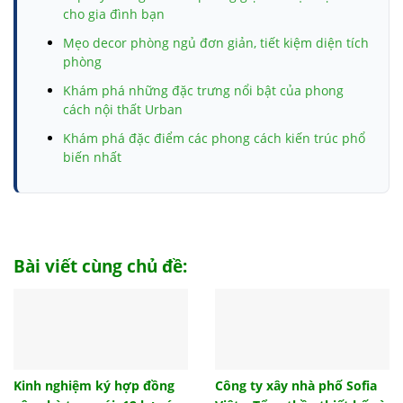
cho gia đình bạn
Mẹo decor phòng ngủ đơn giản, tiết kiệm diện tích
phòng
Khám phá những đặc trưng nổi bật của phong
cách nội thất Urban
Khám phá đặc điểm các phong cách kiến trúc phổ
biến nhất
Móng băng và những thông tin chi tiết có liên quan
bạn nhất định cần biết
Tham khảo biện pháp thi công đài móng đúng tiêu
chuẩn
Bài viết cùng chủ đề:
Top 10 đồ trang trí phòng ngủ cho không gian của
bạn
Trần giả là gì? Có nên làm trần giả hay không?
Cách tính hướng giường ngủ khi thi công xây dựng
chuẩn phong thủy
Kinh nghiệm ký hợp đồng
Công ty xây nhà phố Sofia