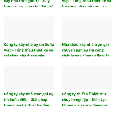
xây nhà trọn gói: 12 lưu ý
Việt – Tổng thầu thiết kế và
Lựa chọn mẫu vách ngăn nhà vệ sinh nào phù hợp
công trình của bạn?
tránh rủi ro cho chủ đầu tư
thi công nhà phố cao cấp,
uy tín
Ngói lưu ly là gì? Ngói lưu ly có những loại nào?
Gạch tàu lát sàn và những ưu điểm được ưa
chuộng đầu tư
Hướng nhà tuổi 1986 – Dịch vụ thiết kế nội thất
phong thủy Sofia Việt
Công ty xây nhà uy tín Sofia
Nhà thầu xây nhà trọn gói
Việt – Tổng thầu thiết kế và
chuyên nghiệp thi công
Mẫu thiết kế nội thất phòng ngủ đẹp hiện đại 2021
thi công nhà ở cao cấp
chất lượng cùng Sofia Việt
Hướng nhà tuổi 1986, hướng nhà sinh tài lộc cho
gia chủ
Những mẫu cửa sắt 4 cánh đẹp hiện đại giá rẻ
2022
Tổng hợp mẫu cửa gỗ đẹp 4 cánh hiện đại sang
trọng
Công ty xây nhà trọn gói uy
Công ty thiết kế biệt thự
tín Sofia Việt – Giải pháp
chuyên nghiệp – Kiến tạo
Tham khảo một số giải pháp thiết kế đèn phòng
khách ấn tượng
toàn diện từ thiết kế đến
không gian sống đẳng cấp
bàn giao
cùng Sofia Việt
Tác dụng của nhà chống lũ là gì? Hiệu quả mang