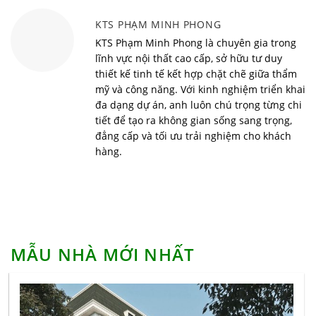
Vì sao nên sử dụng bàn học thông minh cho bé?
KTS PHẠM MINH PHONG
Top 10 xu hướng nội thất thông minh đón đầu trào
KTS Phạm Minh Phong là chuyên gia trong
lưu năm 2022
lĩnh vực nội thất cao cấp, sở hữu tư duy
thiết kế tinh tế kết hợp chặt chẽ giữa thẩm
Phong cách minimalism và những điều nhất định
mỹ và công năng. Với kinh nghiệm triển khai
phải biết
đa dạng dự án, anh luôn chú trọng từng chi
Top 10 mẫu nhà cấp 4 đẹp ở nông thôn giá rẻ
tiết để tạo ra không gian sống sang trọng,
đẳng cấp và tối ưu trải nghiệm cho khách
Báo giá xây dựng phụ thuộc vào những yếu tố nào?
hàng.
Một số lưu ý thiết kế nội thất chung cư hoàn mỹ
nhất
Những mẫu bàn trang điểm đẹp khiến chị em mê
mẩn
Nhà thầu xây nhà trọn gói chuyên nghiệp thi công
chất lượng cùng Sofia Việt
MẪU NHÀ MỚI NHẤT