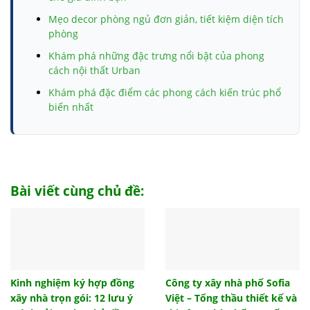
Mẹo decor phòng ngủ đơn giản, tiết kiệm diện tích
phòng
Khám phá những đặc trưng nổi bật của phong
cách nội thất Urban
Khám phá đặc điểm các phong cách kiến trúc phổ
biến nhất
Móng băng và những thông tin chi tiết có liên quan
bạn nhất định cần biết
Tham khảo biện pháp thi công đài móng đúng tiêu
chuẩn
Bài viết cùng chủ đề:
Top 10 đồ trang trí phòng ngủ cho không gian của
bạn
Trần giả là gì? Có nên làm trần giả hay không?
Cách tính hướng giường ngủ khi thi công xây dựng
chuẩn phong thủy
Kinh nghiệm ký hợp đồng
Công ty xây nhà phố Sofia
xây nhà trọn gói: 12 lưu ý
Việt – Tổng thầu thiết kế và
Lựa chọn mẫu vách ngăn nhà vệ sinh nào phù hợp