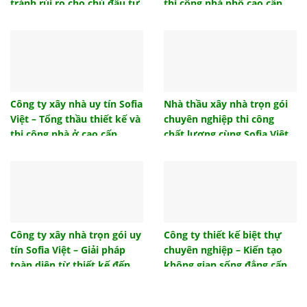
công trình của bạn?
tránh rủi ro cho chủ đầu tư
thi công nhà phố cao cấp,
uy tín
Ngói lưu ly là gì? Ngói lưu ly có những loại nào?
Gạch tàu lát sàn và những ưu điểm được ưa
chuộng đầu tư
Hướng nhà tuổi 1986 – Dịch vụ thiết kế nội thất
phong thủy Sofia Việt
Công ty xây nhà uy tín Sofia
Nhà thầu xây nhà trọn gói
Việt – Tổng thầu thiết kế và
chuyên nghiệp thi công
Mẫu thiết kế nội thất phòng ngủ đẹp hiện đại 2021
thi công nhà ở cao cấp
chất lượng cùng Sofia Việt
Hướng nhà tuổi 1986, hướng nhà sinh tài lộc cho
gia chủ
Những mẫu cửa sắt 4 cánh đẹp hiện đại giá rẻ
2022
Tổng hợp mẫu cửa gỗ đẹp 4 cánh hiện đại sang
trọng
Công ty xây nhà trọn gói uy
Công ty thiết kế biệt thự
tín Sofia Việt – Giải pháp
chuyên nghiệp – Kiến tạo
Tham khảo một số giải pháp thiết kế đèn phòng
khách ấn tượng
toàn diện từ thiết kế đến
không gian sống đẳng cấp
bàn giao
cùng Sofia Việt
Tác dụng của nhà chống lũ là gì? Hiệu quả mang
lại từ nhà chống lũ