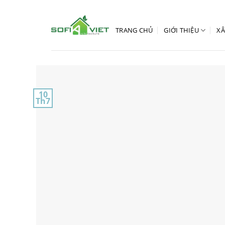
Skip
to
content
TRANG CHỦ
GIỚI THIỆU
XÂ
10
Th7