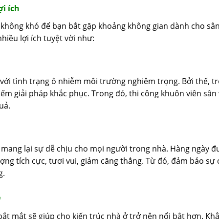
i ích
i, không khó để bạn bắt gặp khoảng không gian dành cho sâ
iều lợi ích tuyệt vời như:
với tình trạng ô nhiễm môi trường nghiêm trọng. Bởi thế, t
kiếm giải pháp khắc phục. Trong đó, thi công khuôn viên sân
uả.
a mang lại sự dễ chịu cho mọi người trong nhà. Hàng ngày đ
g tích cực, tươi vui, giảm căng thẳng. Từ đó, đảm bảo sự c
g.
h
bắt mắt sẽ giúp cho kiến trúc nhà ở trở nên nổi bật hơn. Kh