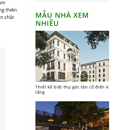
hằm
ng thiên
MẪU NHÀ XEM
ạn chắc
NHIỀU
Thiết kế biệt thự góc tân cổ điển 6
tầng