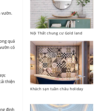
n vườn.
Nội Thất chung cư Gold land
rong quá
 vườn có
ược
ải thiện
Khách sạn tuần châu holiday
ẳng định