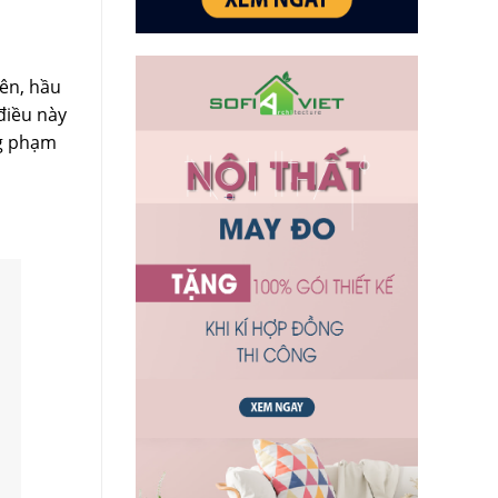
iên, hầu
điều này
ng phạm